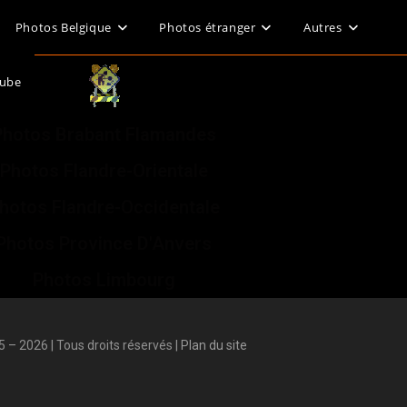
Photos Belgique
Photos étranger
Autres
Tube
Photos Brabant Flamandes
Photos Flandre-Orientale
hotos Flandre-Occidentale
Photos Province D'Anvers
Photos Limbourg
 – 2026 | Tous droits réservés |
Plan du site