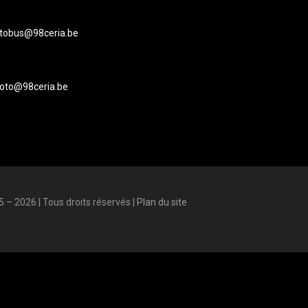
tobus@98ceria.be
oto@98ceria.be
 – 2026 | Tous droits réservés |
Plan du site